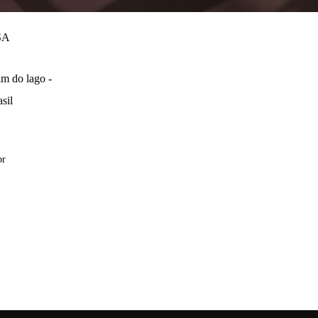
SA
m do lago -
sil
br