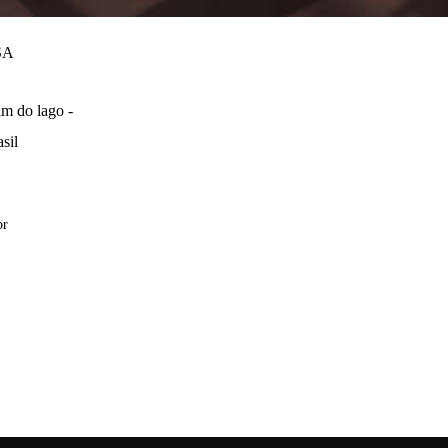
SA
m do lago -
sil
br