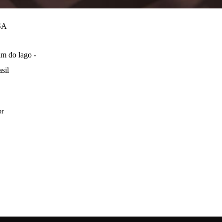
SA
m do lago -
sil
br