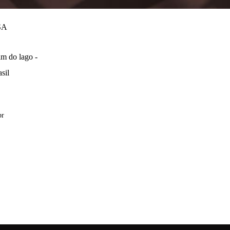
SA
m do lago -
sil
br