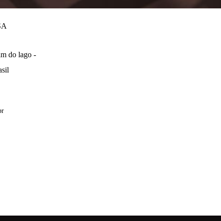
SA
m do lago -
sil
br