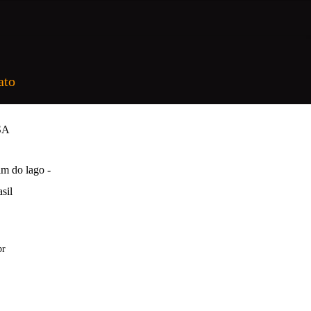
ato
SA
m do lago -
sil
br